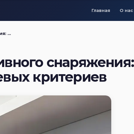
Главная
О нас
итериев
ивного снаряжения
евых критериев