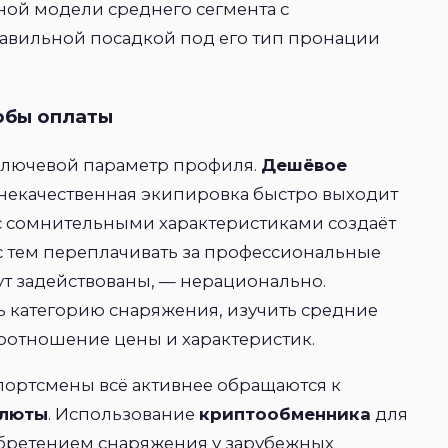
нной модели среднего сегмента с
авильной посадкой под его тип пронации
обы оплаты
ключевой параметр профиля.
Дешёвое
 некачественная экипировка быстро выходит
 с сомнительными характеристиками создаёт
с тем переплачивать за профессиональные
ут задействованы, — нерационально.
 категорию снаряжения, изучить средние
соотношение цены и характеристик.
портсмены всё активнее обращаются к
алюты
. Использование
криптообменника
для
бретением снаряжения у зарубежных