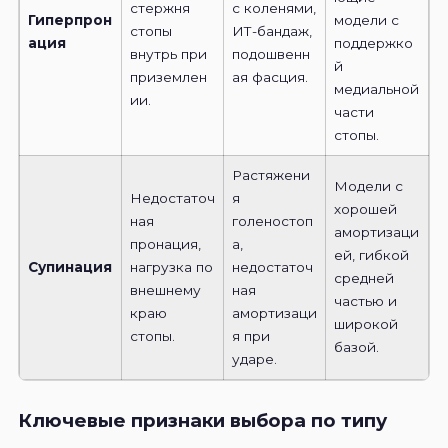
стержня
с коленями,
Гиперпрон
модели с
стопы
ИТ-бандаж,
ация
поддержко
внутрь при
подошвенн
й
приземлен
ая фасция.
медиальной
ии.
части
стопы.
Растяжени
Модели с
Недостаточ
я
хорошей
ная
голеностоп
амортизаци
пронация,
а,
ей, гибкой
Супинация
нагрузка по
недостаточ
средней
внешнему
ная
частью и
краю
амортизаци
широкой
стопы.
я при
базой.
ударе.
Ключевые признаки выбора по типу