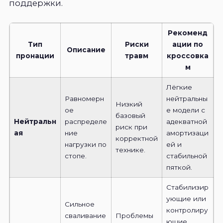
поддержки.
Рекоменд
Тип
Риски
ации по
Описание
пронации
травм
кроссовка
м
Лёгкие
Равномерн
нейтральны
Низкий
ое
е модели с
базовый
Нейтральн
распределе
адекватной
риск при
ая
ние
амортизаци
корректной
нагрузки по
ей и
технике.
стопе.
стабильной
пяткой.
Стабилизир
ующие или
Сильное
контролиру
сваливание
Проблемы
ющие