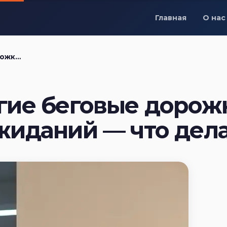
Главная
О нас
о делать
гие беговые дорож
жиданий — что дел