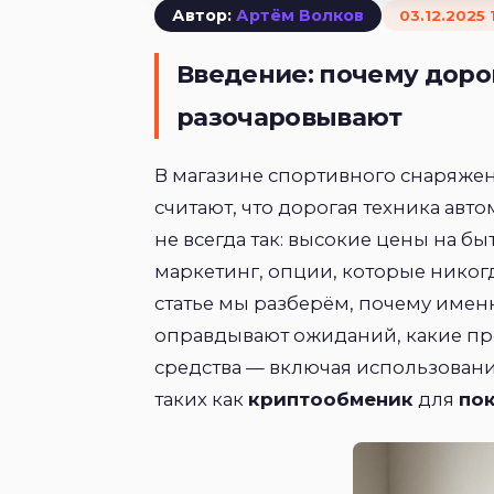
Автор:
Артём Волков
03.12.2025 
Введение: почему доро
разочаровывают
В магазине спортивного снаряже
считают, что дорогая техника авто
не всегда так: высокие цены на б
маркетинг, опции, которые никогд
статье мы разберём, почему име
оправдывают ожиданий, какие пр
средства — включая использован
таких как
криптообменик
для
по